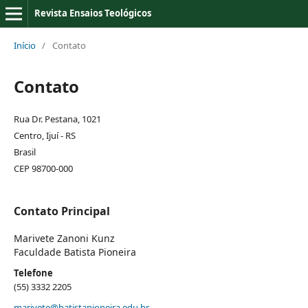
Revista Ensaios Teológicos
Início
/
Contato
Contato
Rua Dr. Pestana, 1021
Centro, Ijuí - RS
Brasil
CEP 98700-000
Contato Principal
Marivete Zanoni Kunz
Faculdade Batista Pioneira
Telefone
(55) 3332 2205
marivete@batistapioneira.edu.br